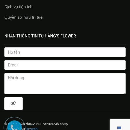
Dịch vụ tiện ích
Quyền sở hữu trí tuệ
NHẬN THÔNG TIN TỪ HẰNG'S FLOWER
GỬI
© Bản quyền thuộc về Hoatuoi24h.shop
Cung cấp bởi
Bizweb