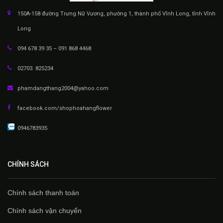
150A-158 đường Trưng Nữ Vương, phường 1, thành phố Vĩnh Long, tỉnh Vĩnh
Long
094 678 39 35 – 091 868 4468
02703. 825234
phamdangthang2004@yahoo.com
facebook.com/shophoahangflower
0946783935
CHÍNH SÁCH
Chính sách thanh toán
Chính sách vận chuyển