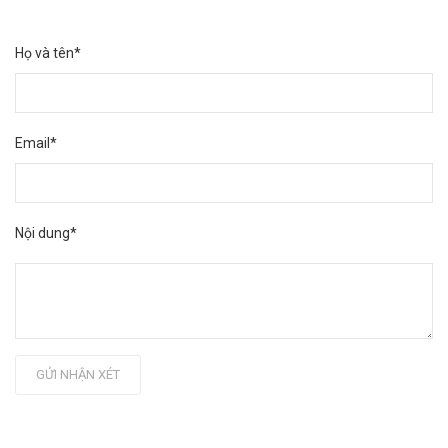
Họ và tên*
Email*
Nội dung*
GỬI NHẬN XÉT