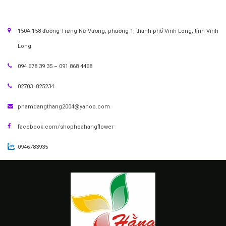
150A-158 đường Trưng Nữ Vương, phường 1, thành phố Vĩnh Long, tỉnh Vĩnh
Long
094 678 39 35 – 091 868 4468
02703. 825234
phamdangthang2004@yahoo.com
facebook.com/shophoahangflower
0946783935