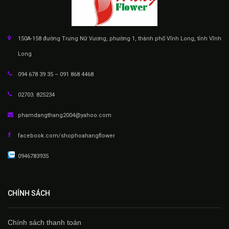
150A-158 đường Trưng Nữ Vương, phường 1, thành phố Vĩnh Long, tỉnh Vĩnh
Long
094 678 39 35 – 091 868 4468
02703. 825234
phamdangthang2004@yahoo.com
facebook.com/shophoahangflower
0946783935
CHÍNH SÁCH
Chính sách thanh toán