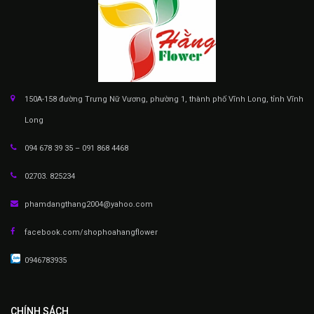
150A-158 đường Trưng Nữ Vương, phường 1, thành phố Vĩnh Long, tỉnh Vĩnh
Long
094 678 39 35 – 091 868 4468
02703. 825234
phamdangthang2004@yahoo.com
facebook.com/shophoahangflower
0946783935
CHÍNH SÁCH