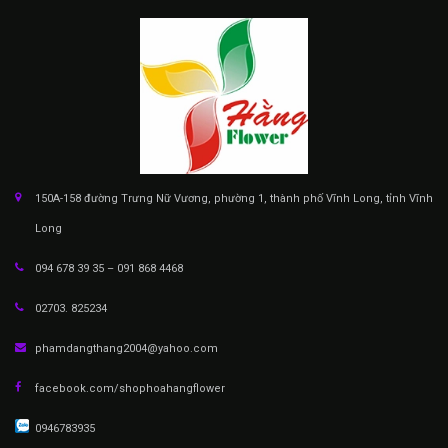
150A-158 đường Trưng Nữ Vương, phường 1, thành phố Vĩnh Long, tỉnh Vĩnh
Long
094 678 39 35 – 091 868 4468
02703. 825234
phamdangthang2004@yahoo.com
facebook.com/shophoahangflower
0946783935