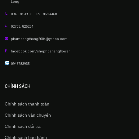
Long
094 678 39 35 – 091 868 4468
02703. 825234
phamdangthang2004@yahoo.com
facebook.com/shophoahangflower
0946783935
CHÍNH SÁCH
Chính sách thanh toán
Chính sách vận chuyển
Chính sách đổi trả
Chính sách bảo hành