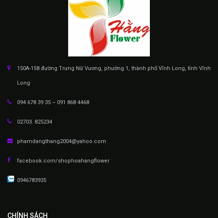
150A-158 đường Trưng Nữ Vương, phường 1, thành phố Vĩnh Long, tỉnh Vĩnh
Long
094 678 39 35 – 091 868 4468
02703. 825234
phamdangthang2004@yahoo.com
facebook.com/shophoahangflower
0946783935
CHÍNH SÁCH