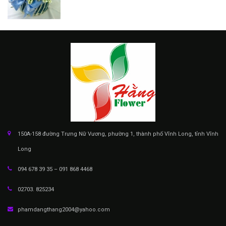
150A-158 đường Trưng Nữ Vương, phường 1, thành phố Vĩnh Long, tỉnh Vĩnh
Long
094 678 39 35 – 091 868 4468
02703. 825234
phamdangthang2004@yahoo.com