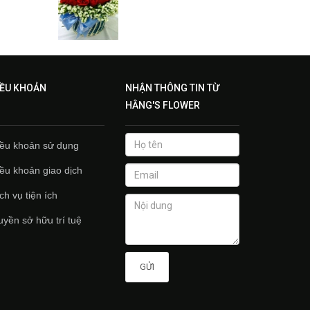
IỀU KHOẢN
NHẬN THÔNG TIN TỪ
HẰNG'S FLOWER
ều khoản sử dụng
ều khoản giao dịch
̣ch vụ tiện ích
yền sở hữu trí tuệ
GỬI