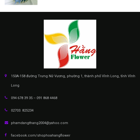
150A-158 đường Trưng Nữ Vương, phường 1, thành phố Vĩnh Long, tỉnh Vĩnh
Long
094 678 39 35 – 091 868 4468
02703. 825234
phamdangthang2004@yahoo.com
facebook.com/shophoahangflower