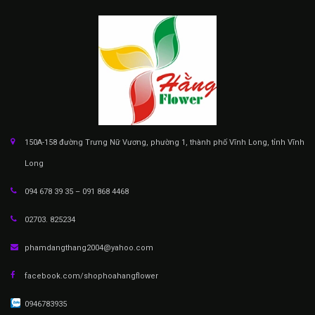
150A-158 đường Trưng Nữ Vương, phường 1, thành phố Vĩnh Long, tỉnh Vĩnh
Long
094 678 39 35 – 091 868 4468
02703. 825234
phamdangthang2004@yahoo.com
facebook.com/shophoahangflower
0946783935