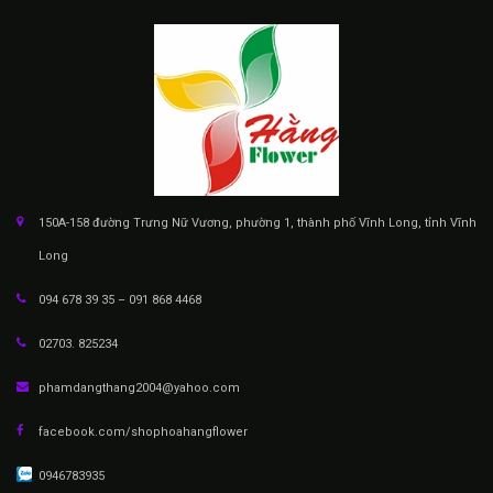
150A-158 đường Trưng Nữ Vương, phường 1, thành phố Vĩnh Long, tỉnh Vĩnh
Long
094 678 39 35 – 091 868 4468
02703. 825234
phamdangthang2004@yahoo.com
facebook.com/shophoahangflower
0946783935