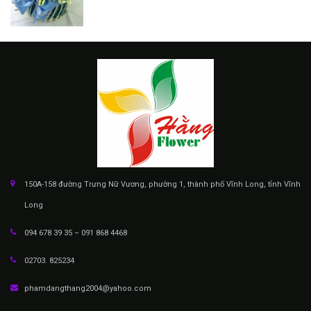
150A-158 đường Trưng Nữ Vương, phường 1, thành phố Vĩnh Long, tỉnh Vĩnh
Long
094 678 39 35 – 091 868 4468
02703. 825234
phamdangthang2004@yahoo.com