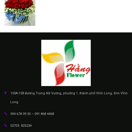
150A-158 đường Trưng Nữ Vương, phường 1, thành phố Vĩnh Long, tỉnh Vĩnh
Long
094 678 39 35 – 091 868 4468
02703. 825234