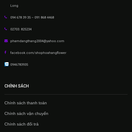
Long
094 678 39 35 – 091 868 4468
02703. 825234
phamdangthang2004@yahoo.com
facebook.com/shophoahangflower
0946783935
CHÍNH SÁCH
Chính sách thanh toán
Chính sách vận chuyển
Chính sách đổi trả