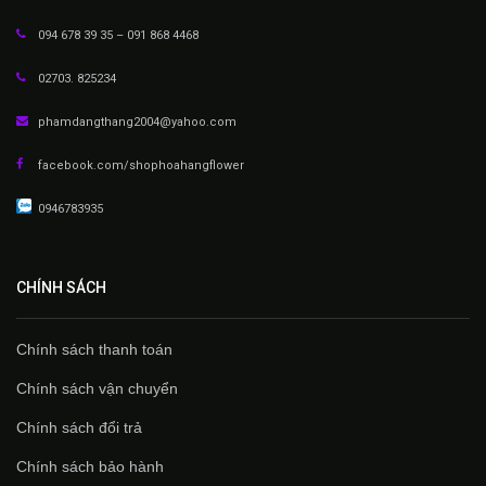
094 678 39 35 – 091 868 4468
02703. 825234
phamdangthang2004@yahoo.com
facebook.com/shophoahangflower
0946783935
CHÍNH SÁCH
Chính sách thanh toán
Chính sách vận chuyển
Chính sách đổi trả
Chính sách bảo hành