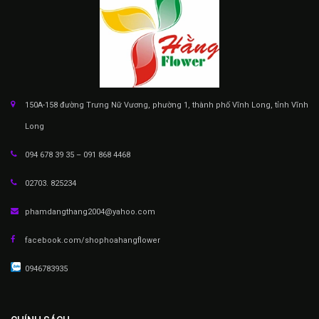
150A-158 đường Trưng Nữ Vương, phường 1, thành phố Vĩnh Long, tỉnh Vĩnh
Long
094 678 39 35 – 091 868 4468
02703. 825234
phamdangthang2004@yahoo.com
facebook.com/shophoahangflower
0946783935