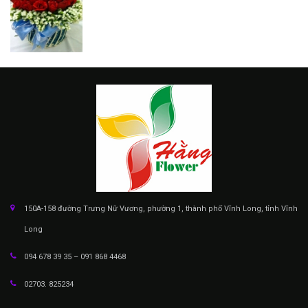
150A-158 đường Trưng Nữ Vương, phường 1, thành phố Vĩnh Long, tỉnh Vĩnh
Long
094 678 39 35 – 091 868 4468
02703. 825234