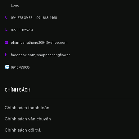
Long
094 678 39 35 – 091 868 4468
02703. 825234
phamdangthang2004@yahoo.com
facebook.com/shophoahangflower
0946783935
CHÍNH SÁCH
Chính sách thanh toán
Chính sách vận chuyển
Chính sách đổi trả