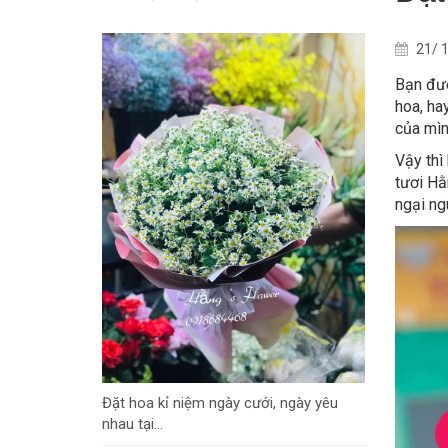
21/ 1
Bạn đượ
hoa, ha
của mìn
Vậy thì
tươi Hằ
ngại ng
Đặt hoa kỉ niệm ngày cưới, ngày yêu
nhau tại...