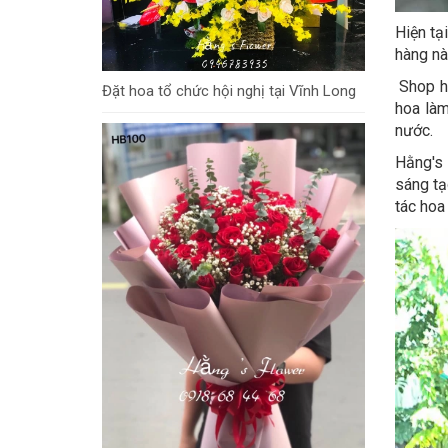
Hiện tạ
hàng nà
Shop ho
Đặt hoa tổ chức hội nghị tại Vĩnh Long
hoa làm
nước.
Hằng's 
sáng tạ
tác hoa