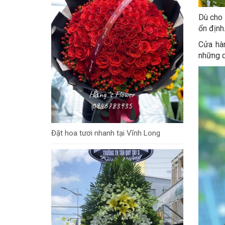
Dù cho 
ổn định
Cửa hàn
những d
Đặt hoa tươi nhanh tại Vĩnh Long