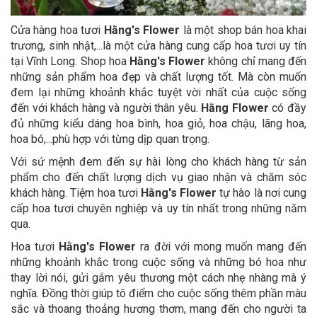
Cửa hàng hoa tươi
Hằng's Flower
là một shop bán hoa khai
trương, sinh nhật,...là một cửa hàng cung cấp hoa tươi uy tín
tại Vĩnh Long. Shop hoa
Hằng's Flower
không chỉ mang đến
những sản phẩm hoa đẹp và chất lượng tốt. Mà còn muốn
đem lại những khoảnh khắc tuyệt vời nhất của cuộc sống
đến với khách hàng và người thân yêu.
Hằng Flower
có đầy
đủ những kiểu dáng hoa bình, hoa giỏ, hoa chậu, lãng hoa,
hoa bó,...phù hợp với từng dịp quan trọng.
Với sứ mệnh đem đến sự hài lòng cho khách hàng từ sản
phẩm cho đến chất lượng dịch vụ giao nhận và chăm sóc
khách hàng. Tiệm hoa tươi
Hằng's Flower
tự hào là nơi cung
cấp hoa tươi chuyên nghiệp và uy tín nhất trong những năm
qua
.
Hoa tươi
Hằng's Flower
ra đời với mong muốn mang đến
những khoảnh khắc trong cuộc sống và những bó hoa như
thay lời nói, gửi gắm yêu thương một cách nhẹ nhàng mà ý
nghĩa. Đồng thời giúp tô điểm cho cuộc sống thêm phần màu
sắc và thoang thoảng hương thơm, mang đến cho người ta