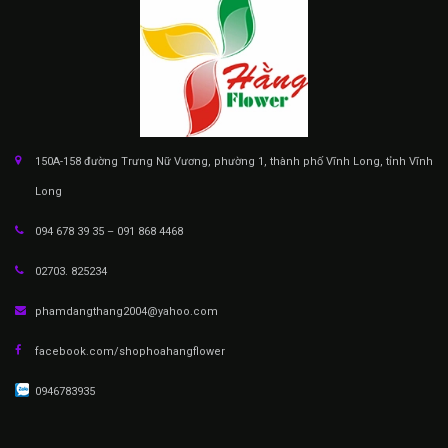
150A-158 đường Trưng Nữ Vương, phường 1, thành phố Vĩnh Long, tỉnh Vĩnh
Long
094 678 39 35 – 091 868 4468
02703. 825234
phamdangthang2004@yahoo.com
facebook.com/shophoahangflower
0946783935