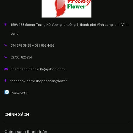
150A-158 đường Trưng Nữ Vương, phường 1, thành phố Vĩnh Long, tỉnh Vĩnh
Long
094 678 39 35 – 091 868 4468
02703. 825234
phamdangthang2004@yahoo.com
facebook.com/shophoahangflower
0946783935
CHÍNH SÁCH
Chính sách thanh toán